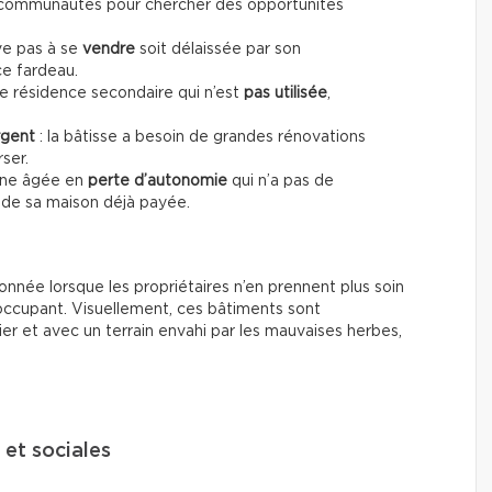
s communautés pour chercher des opportunités
ive pas à se
vendre
soit délaissée par son
ce fardeau.
ne résidence secondaire qui n’est
pas utilisée
,
rgent
: la bâtisse a besoin de grandes rénovations
ser.
onne âgée en
perte d’autonomie
qui n’a pas de
 de sa maison déjà payée.
nnée lorsque les propriétaires n’en prennent plus soin
 occupant. Visuellement, ces bâtiments sont
er et avec un terrain envahi par les mauvaises herbes,
et sociales